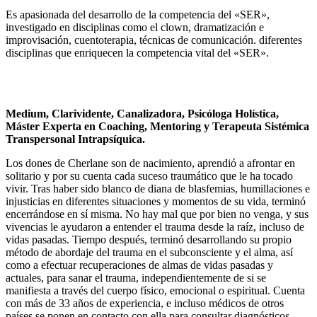
Es apasionada del desarrollo de la competencia del «SER»,
investigado en disciplinas como el clown, dramatización e
improvisación, cuentoterapia, técnicas de comunicación. diferentes
disciplinas que enriquecen la competencia vital del «SER».
Medium, Clarividente, Canalizadora, Psicóloga Holística,
Máster Experta en Coaching, Mentoring y Terapeuta Sistémica
Transpersonal Intrapsíquica.
Los dones de Cherlane son de nacimiento, aprendió a afrontar en
solitario y por su cuenta cada suceso traumático que le ha tocado
vivir. Tras haber sido blanco de diana de blasfemias, humillaciones e
injusticias en diferentes situaciones y momentos de su vida, terminó
encerrándose en sí misma. No hay mal que por bien no venga, y sus
vivencias le ayudaron a entender el trauma desde la raíz, incluso de
vidas pasadas. Tiempo después, terminó desarrollando su propio
método de abordaje del trauma en el subconsciente y el alma, así
como a efectuar recuperaciones de almas de vidas pasadas y
actuales, para sanar el trauma, independientemente de si se
manifiesta a través del cuerpo físico, emocional o espiritual. Cuenta
con más de 33 años de experiencia, e incluso médicos de otros
países se ponen en contacto con ella para consultar diagnósticos